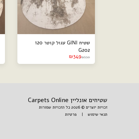
שטיח GINI עגול קוטר 120
G202
₪
349
₪
550
שטיחים אונליין Carpets Online
זכויות יוצרים © 2026 כל הזכויות שמורות
תנאי שימוש
|
פרטיות