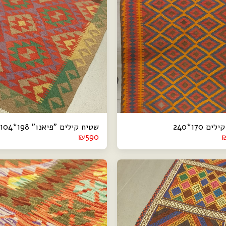
ם 170*240
שטיח קילים "פיאנו" 198*104
₪
590