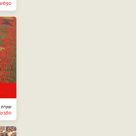
₪
690
שטיח קיל
₪
360