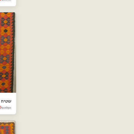
שטיח קילי
0
₪
2890