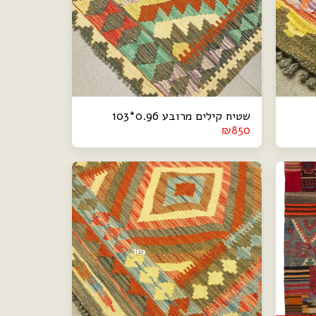
שטיח קילים מרובע 0.96*103
₪
850