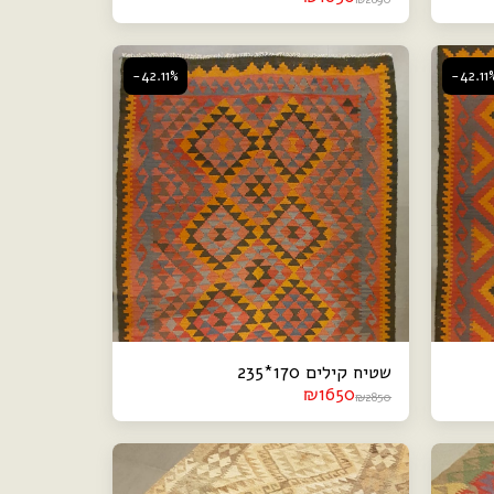
-42.11%
-42.11
שטיח קילים 170*235
₪
1650
₪
2850