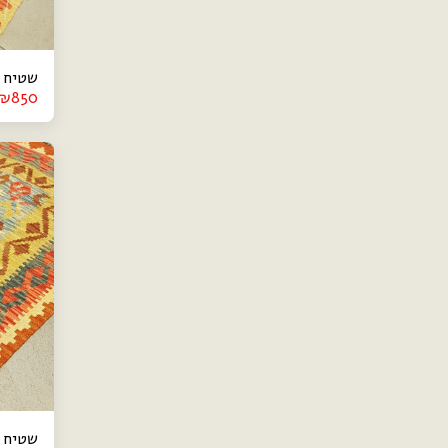
שטיח קיל
₪
850
שטיח קי