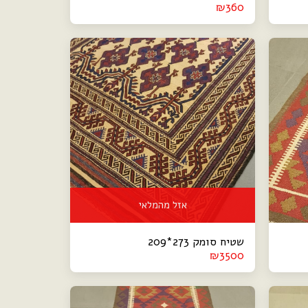
₪
360
אזל מהמלאי
שטיח סומק 273*209
₪
3500