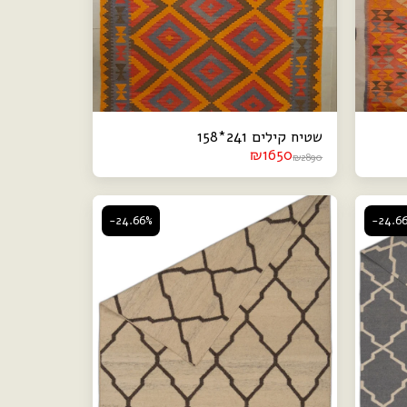
שטיח קילים 241*158
₪
1650
₪
2890
-24.66%
-24.6