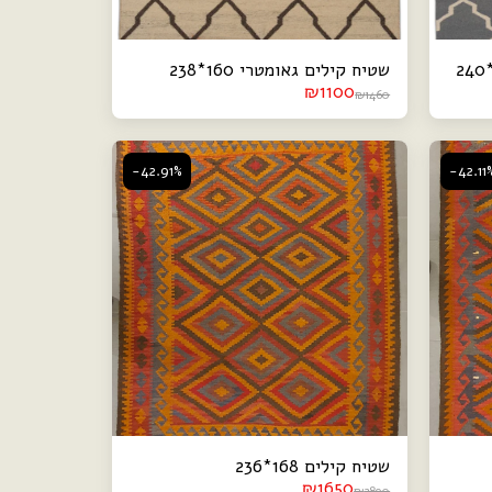
שטיח קילים גאומטרי 160*238
₪
1100
₪
1460
-42.91%
-42.11
שטיח קילים 168*236
₪
1650
₪
2890