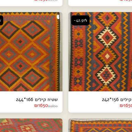
%
-42.91%
ם 156*242
שטיח קילים 166*244
₪
1650
₪
165
₪
2850