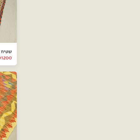
שטיח קי
₪
1200