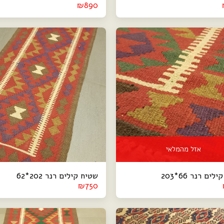
₪
890
אזל מהמלאי
ים רנר 66*203
שטיח קילים רנר 202*62
₪
750