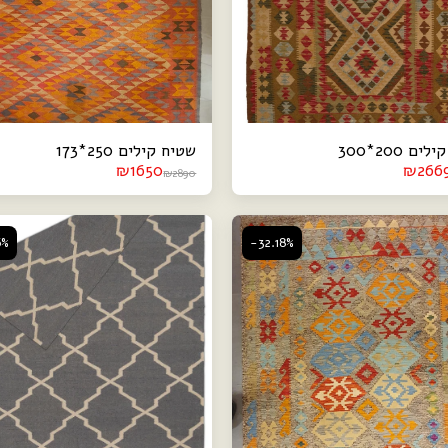
ם 200*300
שטיח קילים 250*173
₪
1650
₪
266
₪
2890
6%
-32.18%