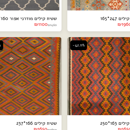
ם 247*165
שטיח קילים מודרני אפור 160*240
₪
1100
₪
196
₪
1460
%
-42.11%
ם 163*250
שטיח קילים 166*237
₪
1650
₪
165
₪
2850