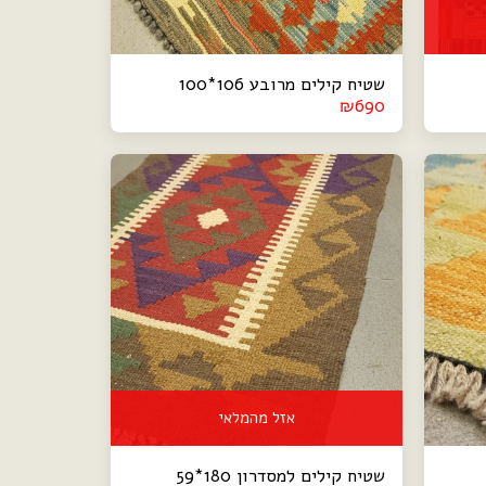
שטיח קילים מרובע 106*100
₪
690
אזל מהמלאי
שטיח קילים למסדרון 180*59