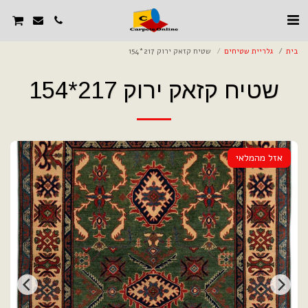
בית
גלריית שטיחים
שטיח קזאק ירוק 217*154
שטיח קזאק ירוק 217*154
אזל מהמלאי