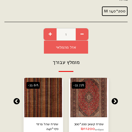
M 140*200
אזל מהמלאי
מומלץ עבורך
-33.61%
-33.73%
שטיח אוזבקי סופר D
שטיח קשאן 200*300
שטיח שהל פרסי
₪
11200
140*190
170*240
₪
16900