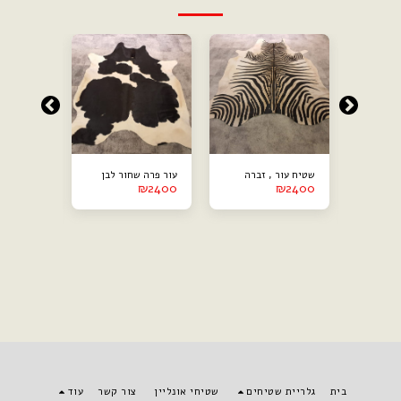
-21.88%
אים
שטיח עור , זברה
עור פרה שחור לבן
שטיח עור
₪
2400
₪
2400
160*230
500
₪
₪
3200
בית
גלריית שטיחים
שטיחי אונליין
צור קשר
עוד