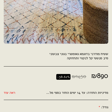
סיב סנטטי קל לנקווי ותחזוקה
₪
890
₪
1450
-38.62%
מדיניות החזרה:
עד 14 ימים החזר כספי מלא .
ראה עוד
גודל:
*